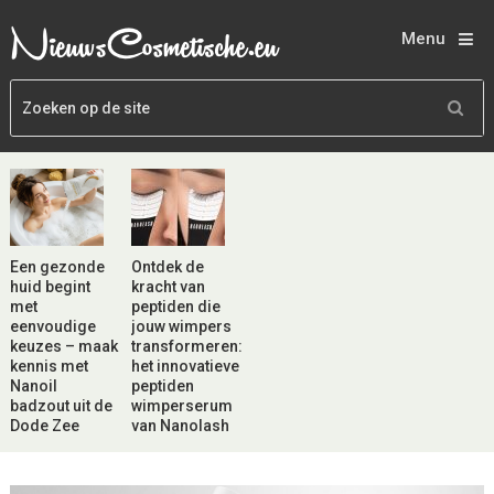
Menu
Een gezonde
Ontdek de
huid begint
kracht van
met
peptiden die
eenvoudige
jouw wimpers
keuzes – maak
transformeren:
kennis met
het innovatieve
Nanoil
peptiden
badzout uit de
wimperserum
Dode Zee
van Nanolash