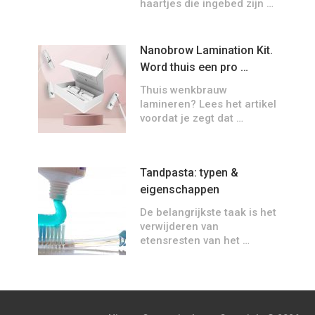
haartjes die ingebed zijn …
Nanobrow Lamination Kit.
Word thuis een pro …
Thuis wenkbrauw
lamineren? Lees het artikel
voordat je zegt dat …
Tandpasta: typen &
eigenschappen
De belangrijkste taak is het
verwijderen van
etensresten van het …