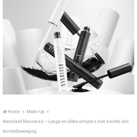
Home
Make-Up
Nanolash Mascara’s – Lange en dikke wimpers met slechts één
borstelbeweging