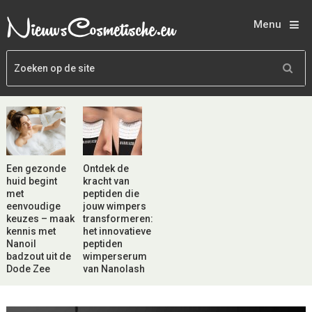
Menu
Een gezonde
Ontdek de
huid begint
kracht van
met
peptiden die
eenvoudige
jouw wimpers
keuzes – maak
transformeren:
kennis met
het innovatieve
Nanoil
peptiden
badzout uit de
wimperserum
Dode Zee
van Nanolash