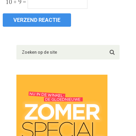
10 + 9 =